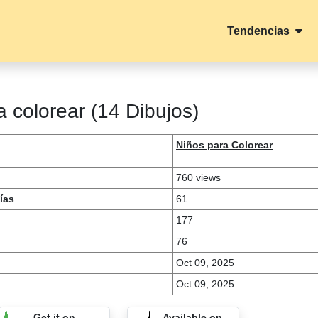
Tendencias
 colorear (14 Dibujos)
Niños para Colorear
760 views
ías
61
177
76
Oct 09, 2025
Oct 09, 2025
Get it on
Available on