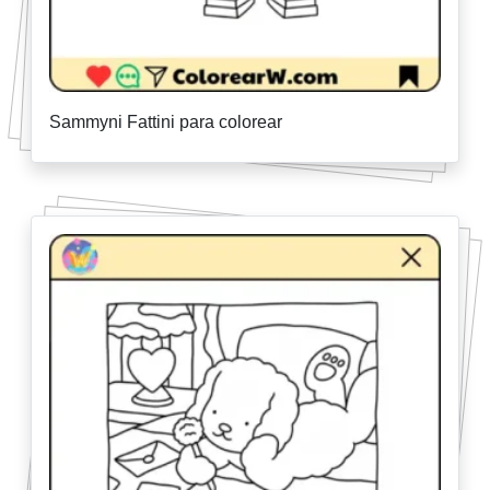
Sammyni Fattini para colorear