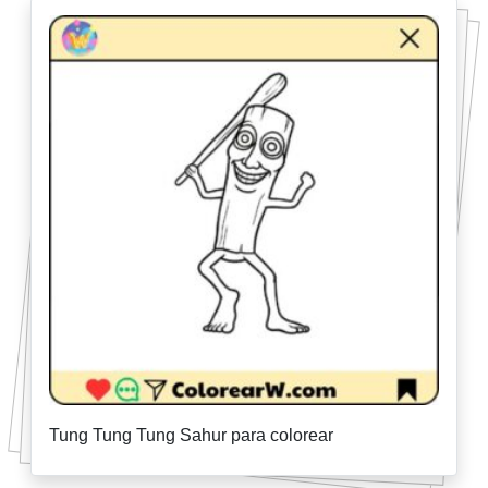
Tung Tung Tung Sahur para colorear