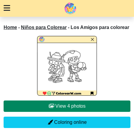
Home
-
Niños para Colorear
-
Los Amigos para colorear
View 4 photos
Coloring online