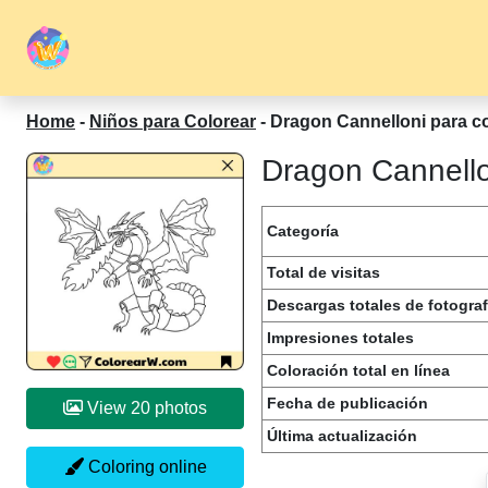
Home
-
Niños para Colorear
-
Dragon Cannelloni para co
Dragon Cannellon
Categoría
Total de visitas
Descargas totales de fotograf
Impresiones totales
Coloración total en línea
Fecha de publicación
View 20 photos
Última actualización
Coloring online