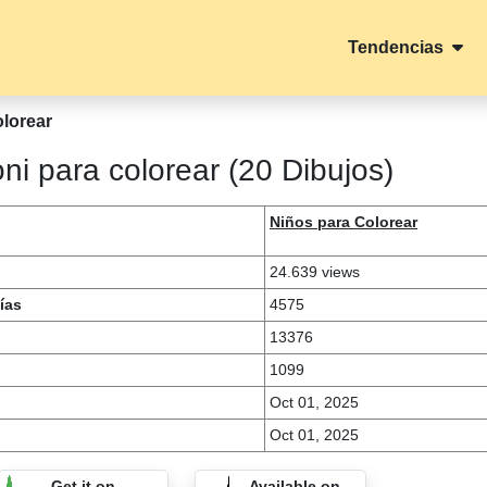
Tendencias
lorear
i para colorear (20 Dibujos)
Niños para Colorear
24.639 views
ías
4575
13376
1099
Oct 01, 2025
Oct 01, 2025
Get it on
Available on