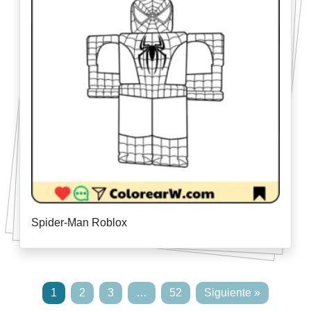
Spider-Man Roblox
1
2
3
…
52
Siguiente »