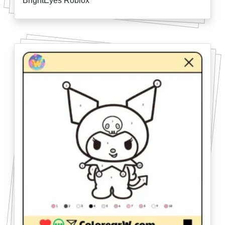
BrightEyes Roblox