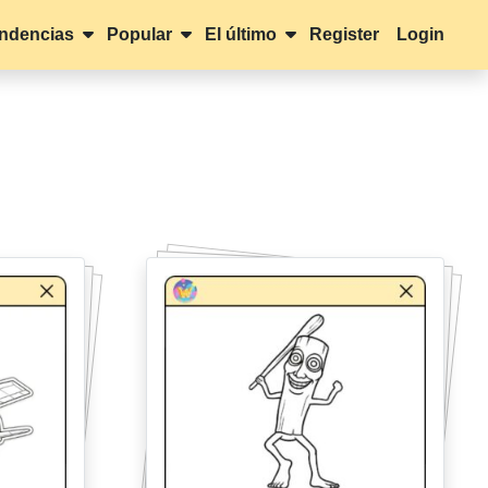
ndencias
Popular
El último
Register
Login