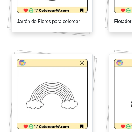
Jarrón de Flores para colorear
Flotador