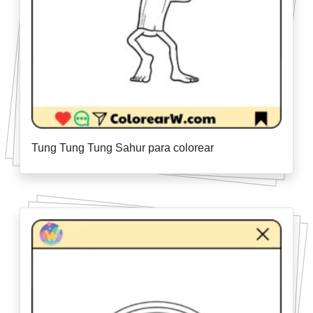
Tung Tung Tung Sahur para colorear