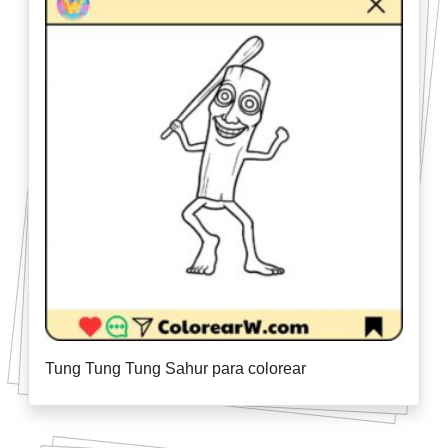
Tung Tung Tung Sahur para colorear