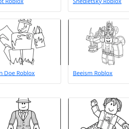
iot Roblox
Shedletsky Roblox
n Doe Roblox
Beeism Roblox