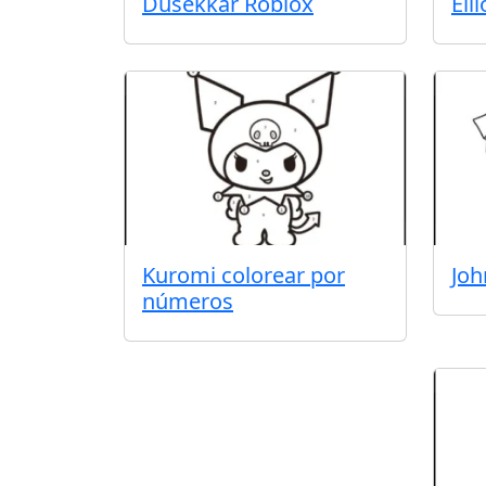
Dusekkar Roblox
Ell
Kuromi colorear por
Joh
números