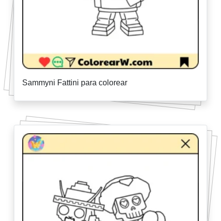
Sammyni Fattini para colorear