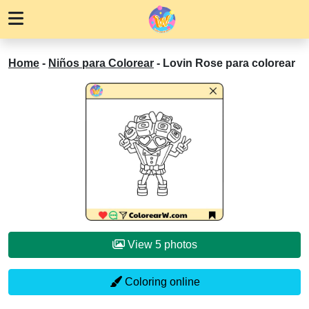
Home
-
Niños para Colorear
-
Lovin Rose para colorear
View 5 photos
Coloring online