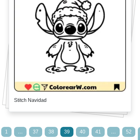
Stitch Navidad
1
…
37
38
39
40
41
…
52