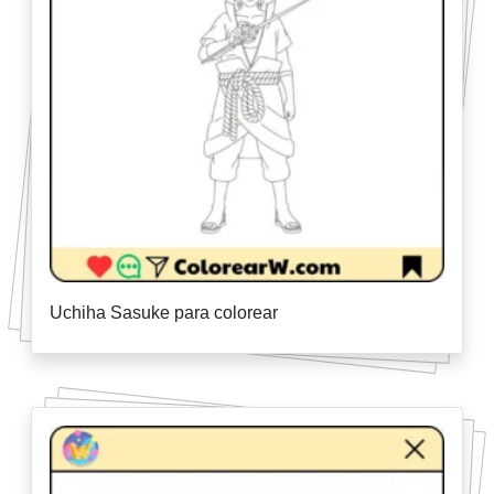
Uchiha Sasuke para colorear