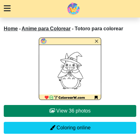
Home
-
Anime para Colorear
-
Totoro para colorear
View 36 photos
Coloring online