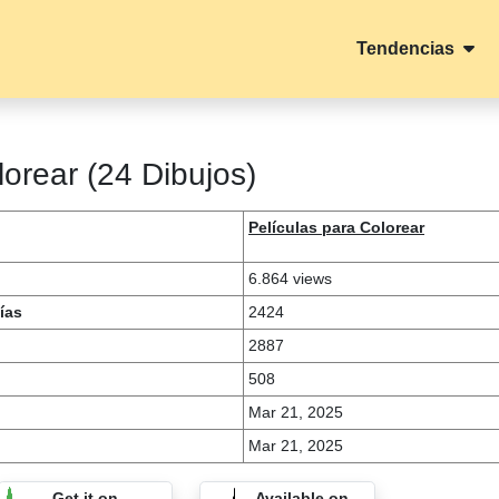
Tendencias
orear (24 Dibujos)
Películas para Colorear
6.864 views
ías
2424
2887
508
Mar 21, 2025
Mar 21, 2025
Get it on
Available on