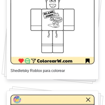
Shedletsky Roblox para colorear