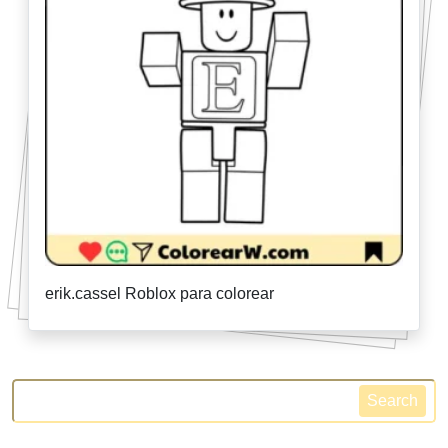
erik.cassel Roblox para colorear
Search