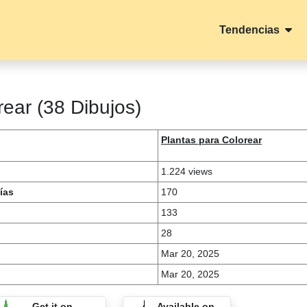
Tendencias
rear (38 Dibujos)
Plantas para Colorear
1.224 views
ías
170
133
28
Mar 20, 2025
Mar 20, 2025
Get it on
Available on