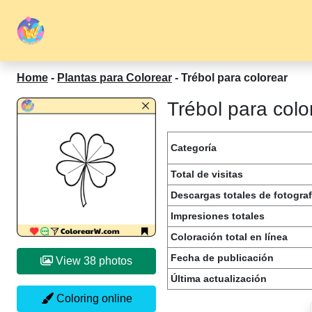
Home
-
Plantas para Colorear
-
Trébol para colorear
Trébol para colo
Categoría
Total de visitas
Descargas totales de fotograf
Impresiones totales
Coloración total en línea
Fecha de publicación
View 38 photos
Última actualización
Coloring online