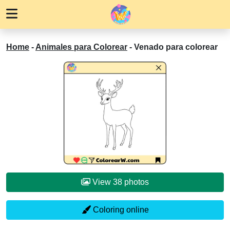
Home
-
Animales para Colorear
-
Venado para colorear
View 38 photos
Coloring online