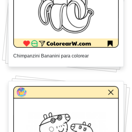
Chimpanzini Bananini para colorear