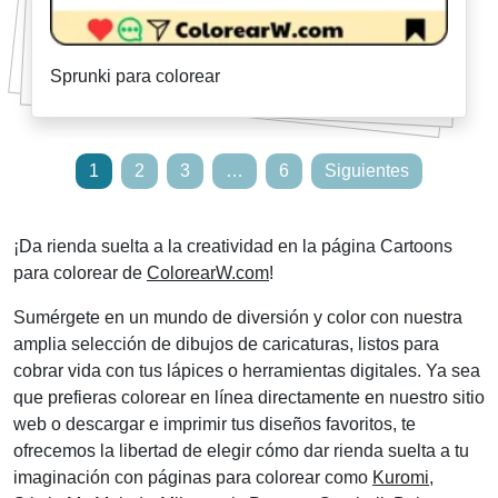
Sprunki para colorear
Paginación
1
2
3
…
6
Siguientes
de
entradas
¡Da rienda suelta a la creatividad en la página Cartoons
para colorear de
ColorearW.com
!
Sumérgete en un mundo de diversión y color con nuestra
amplia selección de dibujos de caricaturas, listos para
cobrar vida con tus lápices o herramientas digitales. Ya sea
que prefieras colorear en línea directamente en nuestro sitio
web o descargar e imprimir tus diseños favoritos, te
ofrecemos la libertad de elegir cómo dar rienda suelta a tu
imaginación con páginas para colorear como
Kuromi
,