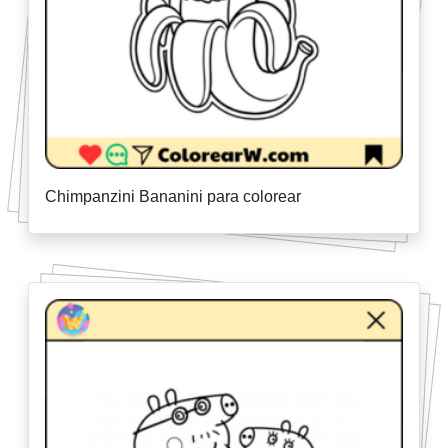
Chimpanzini Bananini para colorear