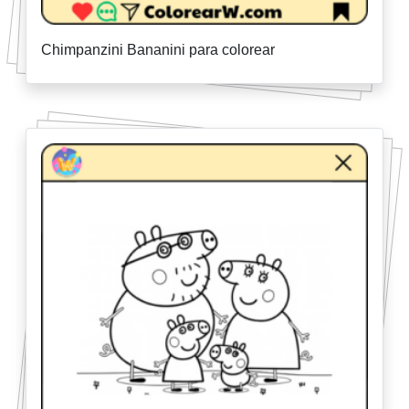
Chimpanzini Bananini para colorear