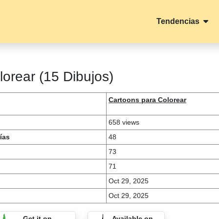
Tendencias
lorear (15 Dibujos)
Cartoons para Colorear
658 views
ías
48
73
71
Oct 29, 2025
Oct 29, 2025
Get it on
Available on