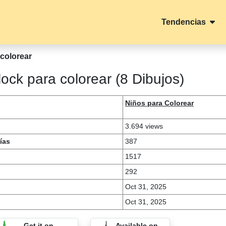
Tendencias
colorear
ock para colorear (8 Dibujos)
Niños para Colorear
3.694 views
ías
387
1517
292
Oct 31, 2025
Oct 31, 2025
Get it on
Available on