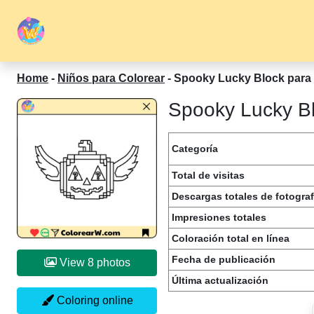
Home
-
Niños para Colorear
-
Spooky Lucky Block para 
Spooky Lucky Bl
Categoría
Total de visitas
Descargas totales de fotograf
Impresiones totales
Coloración total en línea
Fecha de publicación
View 8 photos
Última actualización
Coloring online