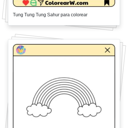
Tung Tung Tung Sahur para colorear