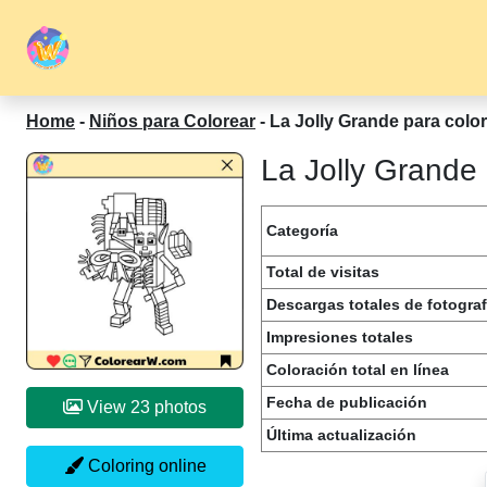
Home
-
Niños para Colorear
-
La Jolly Grande para colo
La Jolly Grande 
Categoría
Total de visitas
Descargas totales de fotograf
Impresiones totales
Coloración total en línea
Fecha de publicación
View 23 photos
Última actualización
Coloring online