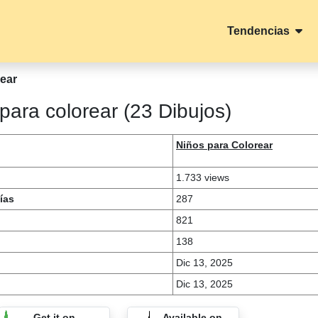
Tendencias
rear
para colorear (23 Dibujos)
Niños para Colorear
1.733 views
ías
287
821
138
Dic 13, 2025
Dic 13, 2025
Get it on
Available on