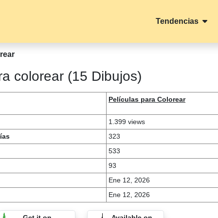
Tendencias
rear
 colorear (15 Dibujos)
Películas para Colorear
1.399 views
ías
323
533
93
Ene 12, 2026
Ene 12, 2026
Get it on
Available on