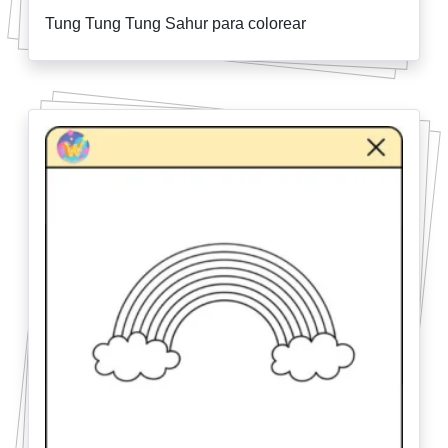
Tung Tung Tung Sahur para colorear