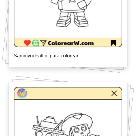
Sammyni Fattini para colorear