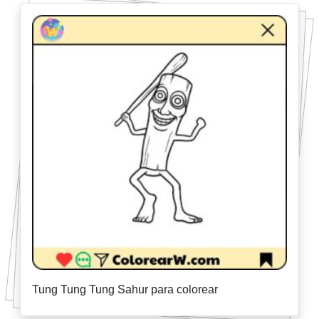
Tung Tung Tung Sahur para colorear