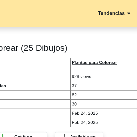
Tendencias
rear (25 Dibujos)
Plantas para Colorear
928 views
ías
37
82
30
Feb 24, 2025
Feb 24, 2025
Get it on
Available on