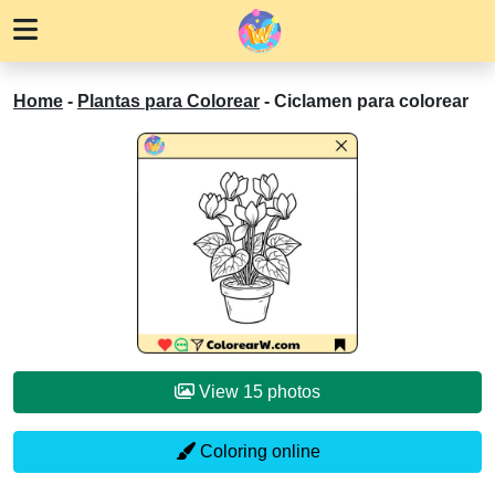
Home
-
Plantas para Colorear
-
Ciclamen para colorear
View 15 photos
Coloring online