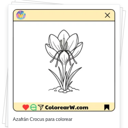
Azafrán Crocus para colorear