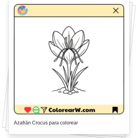
Azafrán Crocus para colorear