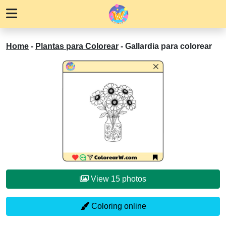
Home
-
Plantas para Colorear
-
Gallardia para colorear
View 15 photos
Coloring online