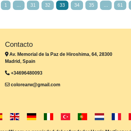
1
…
31
32
33
34
35
…
61
Contacto
Av. Memorial de la Paz de Hiroshima, 64, 28300
Madrid, Spain
+34696480093
colorearw@gmail.com