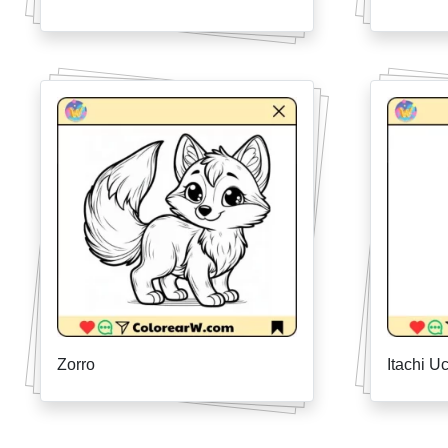
Zorro
Itachi U