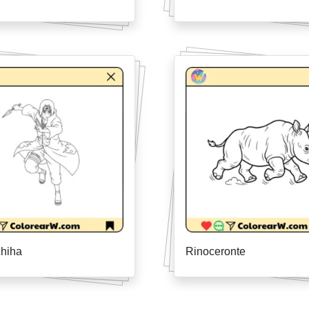
chiha
Rinoceronte