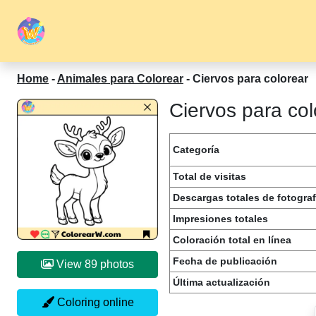
Home
-
Animales para Colorear
-
Ciervos para colorear
Ciervos para col
Categoría
Total de visitas
Descargas totales de fotograf
Impresiones totales
Coloración total en línea
Fecha de publicación
View 89 photos
Última actualización
Coloring online