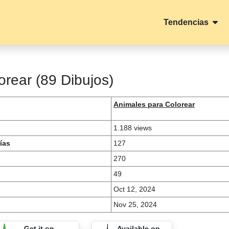
Tendencias
orear (89 Dibujos)
Animales para Colorear
1.188 views
ías
127
270
49
Oct 12, 2024
Nov 25, 2024
Get it on
Available on