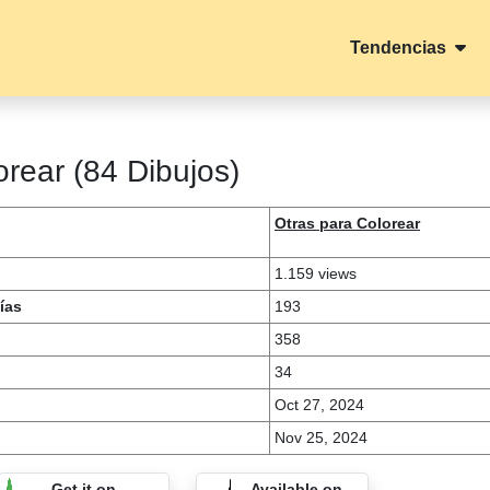
Tendencias
rear (84 Dibujos)
Otras para Colorear
1.159 views
ías
193
358
34
Oct 27, 2024
Nov 25, 2024
Get it on
Available on