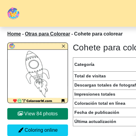
Home
-
Otras para Colorear
-
Cohete para colorear
Cohete para colo
Categoría
Total de visitas
Descargas totales de fotograf
Impresiones totales
Coloración total en línea
Fecha de publicación
View 84 photos
Última actualización
Coloring online