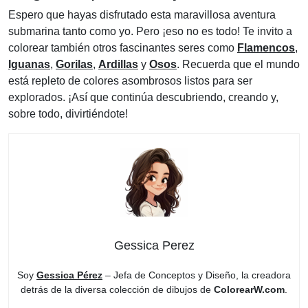
Espero que hayas disfrutado esta maravillosa aventura
submarina tanto como yo. Pero ¡eso no es todo! Te invito a
colorear también otros fascinantes seres como
Flamencos
,
Iguanas
,
Gorilas
,
Ardillas
y
Osos
. Recuerda que el mundo
está repleto de colores asombrosos listos para ser
explorados. ¡Así que continúa descubriendo, creando y,
sobre todo, divirtiéndote!
Gessica Perez
Soy
Gessica Pérez
– Jefa de Conceptos y Diseño, la creadora
detrás de la diversa colección de dibujos de
ColorearW.com
.