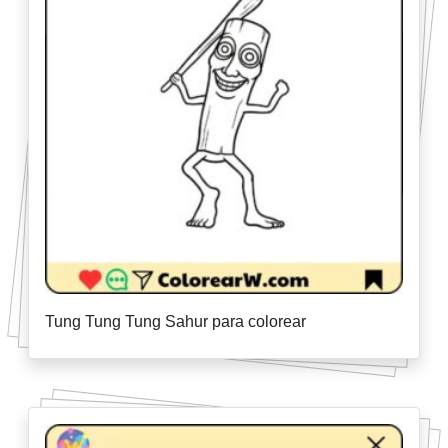
Tung Tung Tung Sahur para colorear