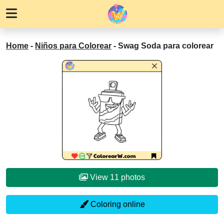
Home
-
Niños para Colorear
-
Swag Soda para colorear
View 11 photos
Coloring online