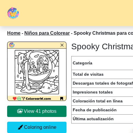
Home
-
Niños para Colorear
-
Spooky Christmas para co
Spooky Christma
Categoría
Total de visitas
Descargas totales de fotograf
Impresiones totales
Coloración total en línea
Fecha de publicación
View 41 photos
Última actualización
Coloring online