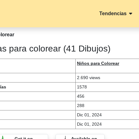
Tendencias
lorear
s para colorear (41 Dibujos)
Niños para Colorear
2.690 views
ías
1578
456
288
Dic 01, 2024
Dic 01, 2024
Get it on
Available on