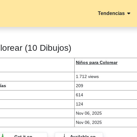
Tendencias
olorear (10 Dibujos)
Niños para Colorear
1.712 views
ías
209
614
124
Nov 06, 2025
Nov 06, 2025
Get it on
Available on