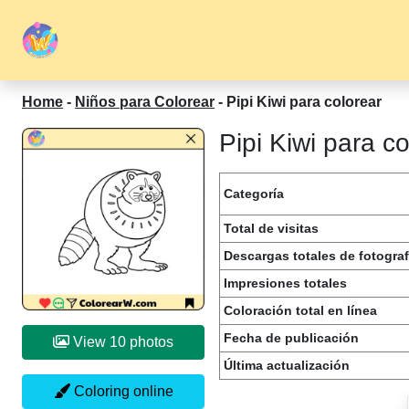
Home
-
Niños para Colorear
-
Pipi Kiwi para colorear
Pipi Kiwi para c
Categoría
Total de visitas
Descargas totales de fotograf
Impresiones totales
Coloración total en línea
Fecha de publicación
View 10 photos
Última actualización
Coloring online