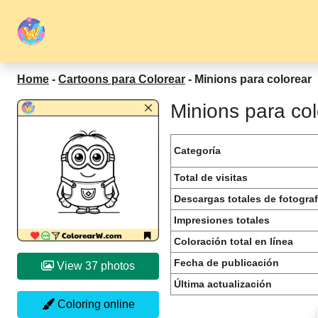
Home
-
Cartoons para Colorear
-
Minions para colorear
Minions para col
Categoría
Total de visitas
Descargas totales de fotograf
Impresiones totales
Coloración total en línea
Fecha de publicación
View 37 photos
Última actualización
Coloring online