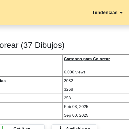
Tendencias
orear (37 Dibujos)
Cartoons para Colorear
6.000 views
ías
2032
3268
253
Feb 08, 2025
Sep 08, 2025
Get it on
Available on