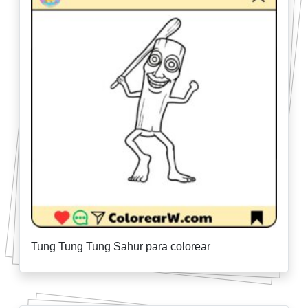
Tung Tung Tung Sahur para colorear