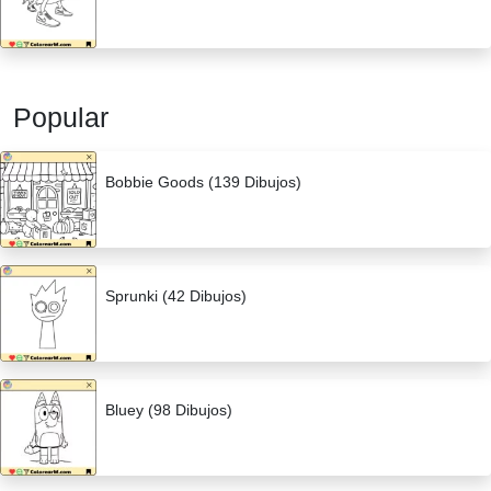
Popular
Bobbie Goods (139 Dibujos)
Sprunki (42 Dibujos)
Bluey (98 Dibujos)