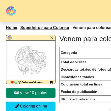
Home
-
Superhéroe para Colorear
-
Venom para colorea
Venom para colo
Categoría
Total de visitas
Descargas totales de fotograf
Impresiones totales
Coloración total en línea
Fecha de publicación
View 10 photos
Última actualización
Coloring online