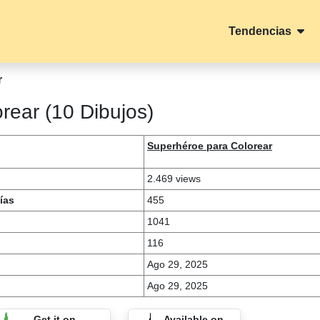
Tendencias
r
rear (10 Dibujos)
Superhéroe para Colorear
2.469 views
ías
455
1041
116
Ago 29, 2025
Ago 29, 2025
Get it on
Available on