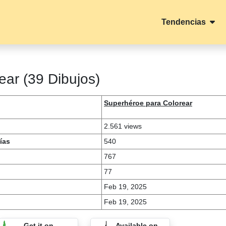
Tendencias
ear (39 Dibujos)
Superhéroe para Colorear
2.561 views
ías
540
767
77
Feb 19, 2025
Feb 19, 2025
Get it on
Available on