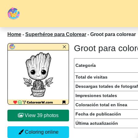
Home
-
Superhéroe para Colorear
-
Groot para colorear
Groot para color
Categoría
Total de visitas
Descargas totales de fotograf
Impresiones totales
Coloración total en línea
Fecha de publicación
View 39 photos
Última actualización
Coloring online