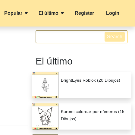
Popular
El último
Register
Login
Search
El último
BrightEyes Roblox (20 Dibujos)
Kuromi colorear por números (15
Dibujos)