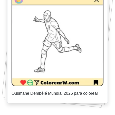
Ousmane Dembélé Mundial 2026 para colorear