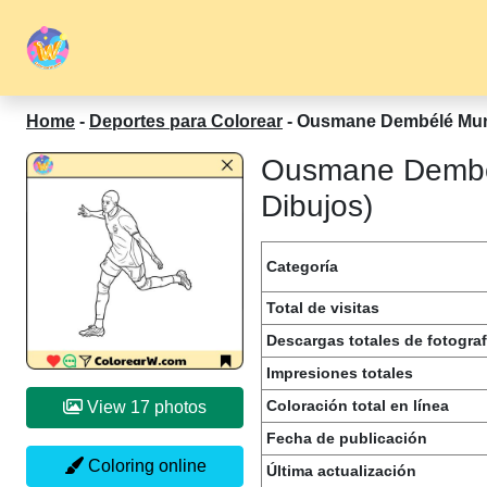
Home
-
Deportes para Colorear
-
Ousmane Dembélé Mund
Ousmane Dembél
Dibujos)
Categoría
Total de visitas
Descargas totales de fotograf
Impresiones totales
Coloración total en línea
View 17 photos
Fecha de publicación
Coloring online
Última actualización