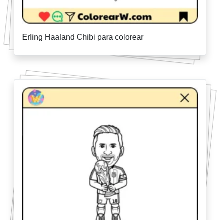
Erling Haaland Chibi para colorear