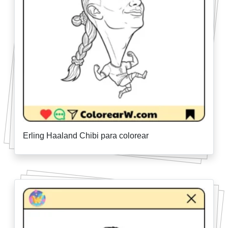
Erling Haaland Chibi para colorear