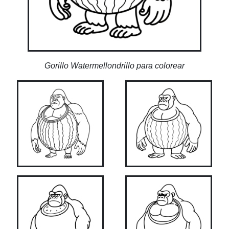
Gorillo Watermellondrillo para colorear