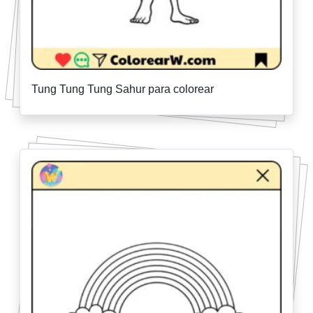
Tung Tung Tung Sahur para colorear