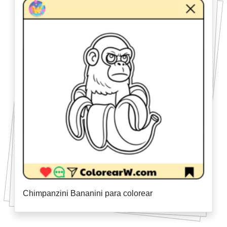
Chimpanzini Bananini para colorear