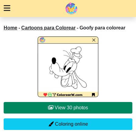
Home
-
Cartoons para Colorear
-
Goofy para colorear
View 30 photos
Coloring online