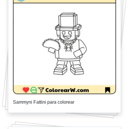
Sammyni Fattini para colorear