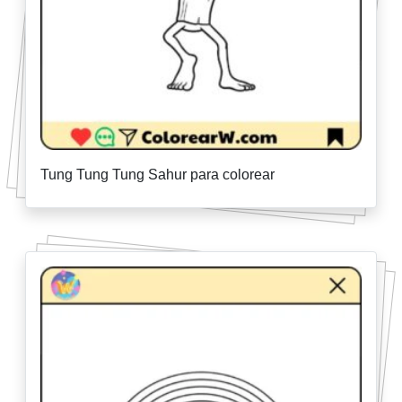
Tung Tung Tung Sahur para colorear