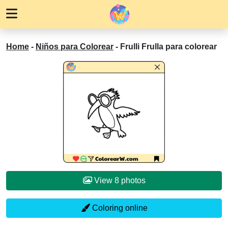
Home
-
Niños para Colorear
-
Frulli Frulla para colorear
View 8 photos
Coloring online