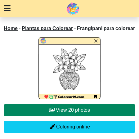
Home
-
Plantas para Colorear
-
Frangipani para colorear
View 20 photos
Coloring online