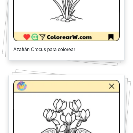
Azafrán Crocus para colorear