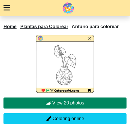
Home
-
Plantas para Colorear
-
Anturio para colorear
View 20 photos
Coloring online